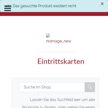
×
info
404 Das gesuchte Produkt existiert nicht.
Eintrittskarten
Lassen Sie das Suchfeld leer um alle
Produkte zu finden, oder geben Sie einen